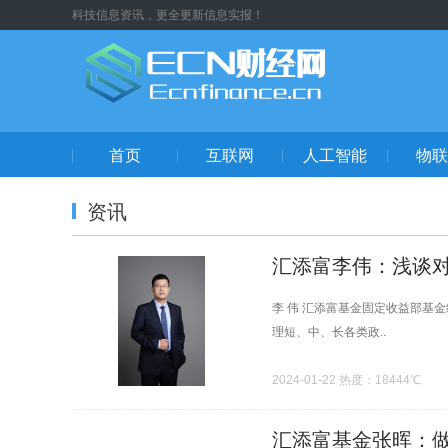
科技信息资讯，更全更新信息实报！
首页
互联网
人工智能
物联
资讯
汇添富李伟：浅谈对
李 伟 汇添富基金固定收益部基
理短、中、长各类政..
2024-01-22 热度：18444℃
汇添富基金张晖：做