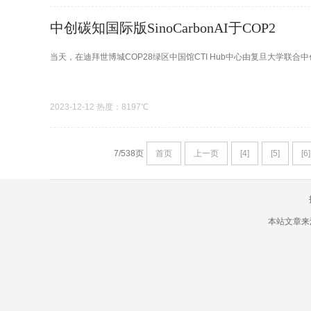
中创碳知国际版SinoCarbonAI于COP2
当天，在迪拜世博城COP28绿区中国馆CTI Hub中心由复旦大学联合
2023-12-12 热度：8197℃
7/538页
首页
上一页
[4]
[5]
[6]
本站文章来