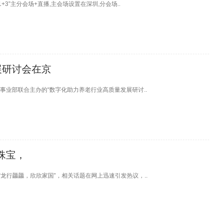
+3”主分会场+直播,主会场设置在深圳,分会场..
展研讨会在京
事业部联合主办的“数字化助力养老行业高质量发展研讨..
珠宝，
“龙行龘龘，欣欣家国”，相关话题在网上迅速引发热议，..