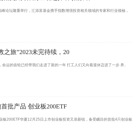
增强高峰论坛隆重举行，汇添富基金携手指数增强投资相关领域的专家和行业领袖，
之旅”2023未完待续，20
，命运的齿轮已经带我们走进了新的一年 打工人们又向着退休迈进了一步 养..
首批产品 创业板200ETF
业板200ETF华夏12月25日上市创业板投资又添新锐，备受瞩目的首批4只创业板