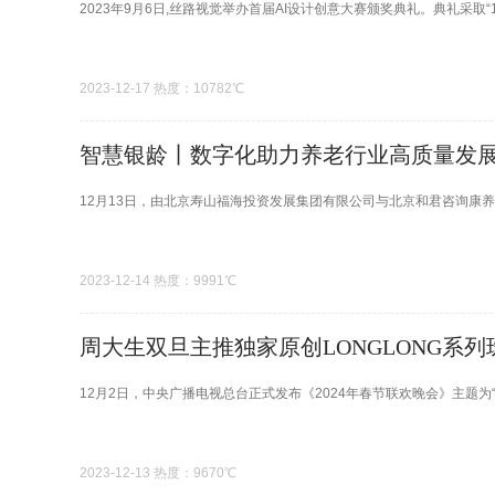
2023年9月6日,丝路视觉举办首届AI设计创意大赛颁奖典礼。典礼采取“1
2023-12-17 热度：10782℃
智慧银龄丨数字化助力养老行业高质量发
12月13日，由北京寿山福海投资发展集团有限公司与北京和君咨询康养
2023-12-14 热度：9991℃
周大生双旦主推独家原创LONGLONG系列
12月2日，中央广播电视总台正式发布《2024年春节联欢晚会》主题为
2023-12-13 热度：9670℃