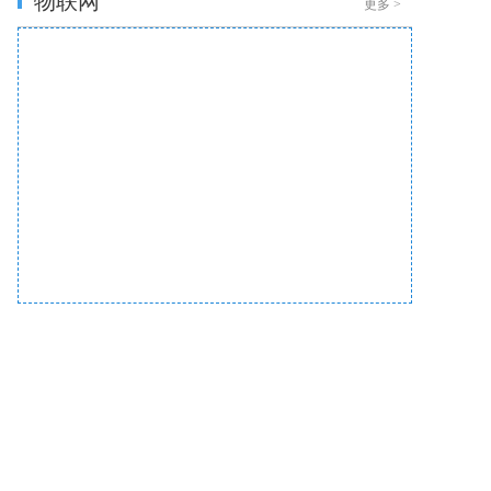
物联网
更多
>