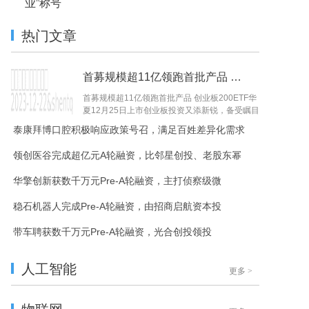
业”称号
热门文章
首募规模超11亿领跑首批产品 创业板200ETF
首募规模超11亿领跑首批产品 创业板200ETF华
夏12月25日上市创业板投资又添新锐，备受瞩目
的首批4只创业板200ETF已全...
泰康拜博口腔积极响应政策号召，满足百姓差异化需求
领创医谷完成超亿元A轮融资，比邻星创投、老股东幂
华擎创新获数千万元Pre-A轮融资，主打侦察级微
稳石机器人完成Pre-A轮融资，由招商启航资本投
带车聘获数千万元Pre-A轮融资，光合创投领投
人工智能
更多
>